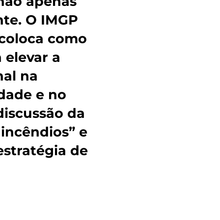
 não apenas
nte. O IMGP
coloca como
 elevar a
al na
dade e no
discussão da
incêndios” e
estratégia de