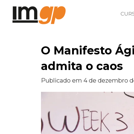
Salta
CUR
para
o
conteúdo
O Manifesto Ág
principal
admita o caos
Publicado em 4 de dezembro de