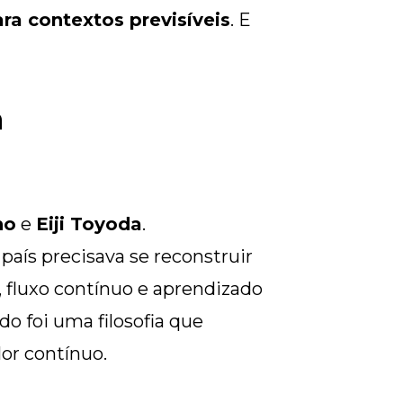
ra contextos previsíveis
. E
m
no
e
Eiji Toyoda
.
O país precisava se reconstruir
, fluxo contínuo e aprendizado
o foi uma filosofia que
lor contínuo.