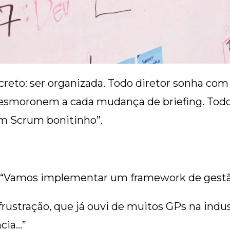
eto: ser organizada. Todo diretor sonha com 
esmoronem a cada mudança de briefing. Todo 
um Scrum bonitinho”.
“Vamos implementar um framework de gestão
a frustração, que já ouvi de muitos GPs na in
cia…”