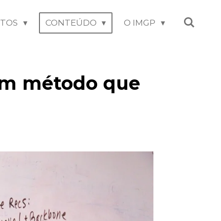
NTOS
CONTEÚDO
O IMGP
 um método que