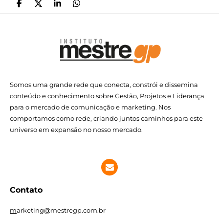
P
C
P
P
a
o
a
a
r
m
r
r
t
p
t
t
i
a
i
i
l
r
l
l
h
t
h
h
a
i
a
a
r
l
r
r
Somos uma grande rede que conecta, constrói e dissemina
h
a
conteúdo e conhecimento sobre Gestão, Projetos e Liderança
r
para o mercado de comunicação e marketing. Nos
comportamos como rede, criando juntos caminhos para este
universo em expansão no nosso mercado.
Contato
m
arketing@mestregp.com.br