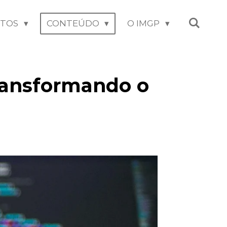
NTOS
CONTEÚDO
O IMGP
 transformando o