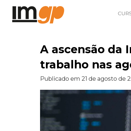
Salta
CUR
para
o
conteúdo
A ascensão da I
principal
trabalho nas ag
Publicado em 21 de agosto de 20