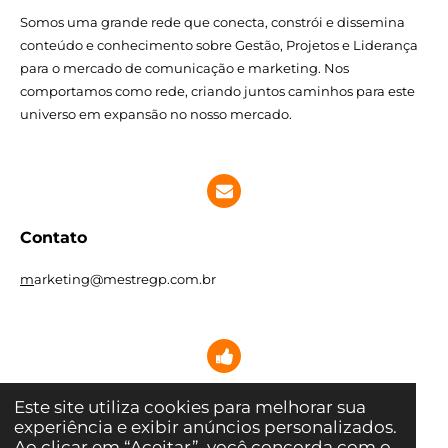
Somos uma grande rede que conecta, constrói e dissemina
conteúdo e conhecimento sobre Gestão, Projetos e Liderança
para o mercado de comunicação e marketing. Nos
comportamos como rede, criando juntos caminhos para este
universo em expansão no nosso mercado.
Contato
m
arketing@mestregp.com.br
Siga-nos nas redes sociais
Este site utiliza cookies para melhorar sua
experiência e exibir anúncios personalizados.
Ao clicar em “Aceitar”, você concorda com o