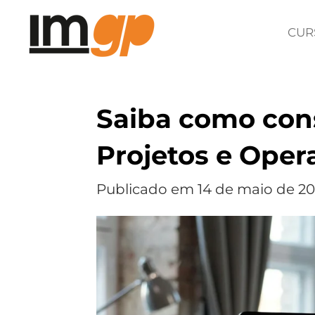
Salta
CUR
para
o
conteúdo
Saiba como cons
principal
Projetos e Oper
Publicado em 14 de maio de 202