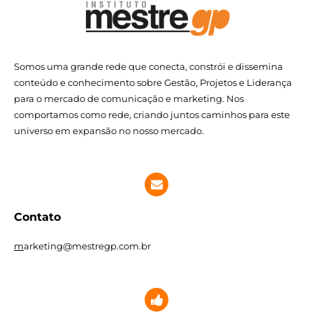
i
a
i
i
l
r
l
l
h
t
h
h
a
i
a
a
r
l
r
r
Somos uma grande rede que conecta, constrói e dissemina
h
a
conteúdo e conhecimento sobre Gestão, Projetos e Liderança
r
para o mercado de comunicação e marketing. Nos
comportamos como rede, criando juntos caminhos para este
universo em expansão no nosso mercado.
Contato
m
arketing@mestregp.com.br