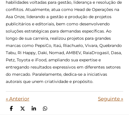
habilidades voltadas para gestão, liderança e resolução de
conflitos. Atualmente, atua como Head de Operações na
Asa Onze, liderando a gestão e produção de projetos
publicitários e editoriais, bem como desenvolvendo
soluções estratégicas para demandas específicas. Ao
longo de sua carreira, realizou projetos para grandes
marcas como PepsiCo, Itaú, Riachuelo, Vivara, Quebrando
Tabu, Ri Happy, Daki, Nomad, AMBEV, RaiaDrogasil, Dasa,
Petz, Toyota e iFood, ampliando sua expertise e
entregando resultados expressivos em diferentes setores
do mercado. Paralelamente, dedica-se a iniciativas
autorais que unem criatividade e propósito.
«
Anterior
Seguinte
»
P
C
P
P
a
o
a
a
r
m
r
r
t
p
t
t