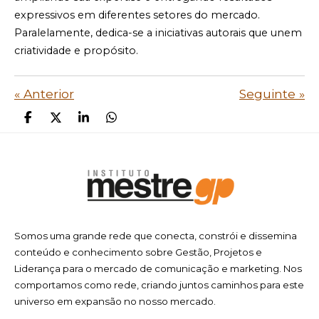
expressivos em diferentes setores do mercado.
Paralelamente, dedica-se a iniciativas autorais que unem
criatividade e propósito.
«
Anterior
Seguinte
»
P
C
P
P
a
o
a
a
r
m
r
r
t
p
t
t
i
a
i
i
l
r
l
l
h
t
h
h
a
i
a
a
r
l
r
r
Somos uma grande rede que conecta, constrói e dissemina
h
a
conteúdo e conhecimento sobre Gestão, Projetos e
r
Liderança para o mercado de comunicação e marketing. Nos
comportamos como rede, criando juntos caminhos para este
universo em expansão no nosso mercado.