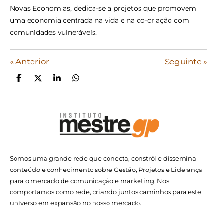
Novas Economias, dedica-se a projetos que promovem
uma economia centrada na vida e na co-criação com
comunidades vulneráveis.
«
Anterior
Seguinte
»
P
C
P
P
a
o
a
a
r
m
r
r
t
p
t
t
i
a
i
i
l
r
l
l
h
t
h
h
a
i
a
a
r
l
r
r
Somos uma grande rede que conecta, constrói e dissemina
h
a
conteúdo e conhecimento sobre Gestão, Projetos e Liderança
r
para o mercado de comunicação e marketing. Nos
comportamos como rede, criando juntos caminhos para este
universo em expansão no nosso mercado.